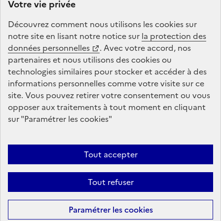
Votre vie privée
Mon Compte Formation est un service mandaté par
le
ministère du Travail et des Solidarités
. La Caisse des
Découvrez comment nous utilisons les
cookies
sur
Dépôts gère le site Compte personnel de formation :
notre site en lisant notre notice sur
la protection des
conception, animation, maintenance, traitements
données personnelles
. Avec votre accord, nos
informatiques et assistance technique.
partenaires et nous utilisons des
cookies
ou
technologies similaires pour stocker et accéder à des
informations personnelles comme votre visite sur ce
legifrance.gouv.fr
gouvernement.fr
site. Vous pouvez retirer votre consentement ou vous
opposer aux traitements à tout moment en cliquant
service-public.fr
data.gouv.fr
sur "Paramétrer les
cookies
"
Plan du site
Conditions Générales d’Utilisation
Mentions légales
Tout accepter
Protection des données personnelles et cookies
Accessibilité : non
Tout refuser
conforme
Gestion des cookies
Sauf mention contraire, tous les contenus de ce site sont sous
licence
Paramétrer les
cookies
etalab-2.0