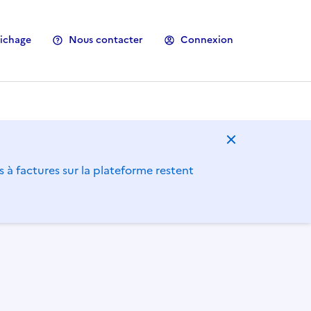
fichage
Nous contacter
Connexion
Masquer le m
s à factures sur la plateforme restent