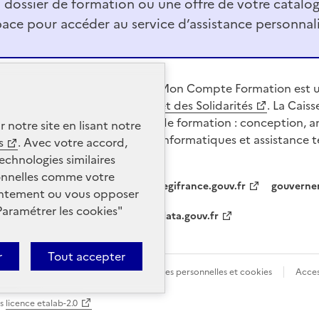
n dossier de formation ou une offre de votre catalo
ace pour accéder au service d’assistance personnali
Mon Compte Formation est u
et des Solidarités
. La Cais
de formation : conception, a
r notre site en lisant notre
informatiques et assistance 
s
. Avec votre accord,
echnologies similaires
sonnelles comme votre
legifrance.gouv.fr
gouverne
nsentement ou vous opposer
Paramétrer les
cookies
"
data.gouv.fr
r
Tout accepter
tions légales
Protection des données personnelles et cookies
Acces
us
licence etalab-2.0