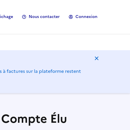
fichage
Nous contacter
Connexion
Masquer le m
s à factures sur la plateforme restent
n Compte Élu