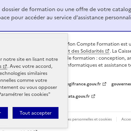
n dossier de formation ou une offre de votre catalo
ace pour accéder au service d’assistance personnali
Mon Compte Formation est u
et des Solidarités
. La Cais
de formation : conception, a
r notre site en lisant notre
informatiques et assistance 
s
. Avec votre accord,
echnologies similaires
sonnelles comme votre
legifrance.gouv.fr
gouverne
nsentement ou vous opposer
Paramétrer les
cookies
"
data.gouv.fr
r
Tout accepter
tions légales
Protection des données personnelles et cookies
Acces