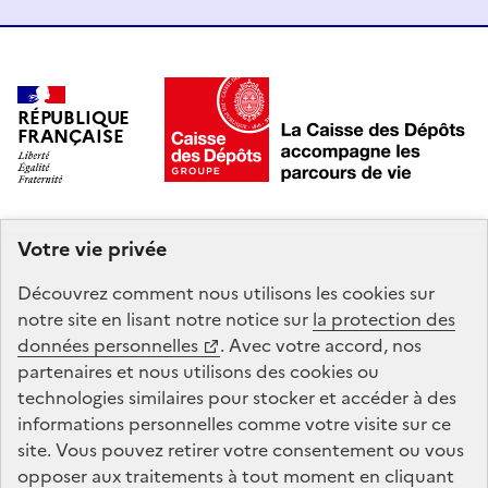
RÉPUBLIQUE
FRANÇAISE
Votre vie privée
Mon Compte Formation est un service mandaté par
le
ministère du Travail et des Solidarités
. La Caisse des
Découvrez comment nous utilisons les
cookies
sur
Dépôts gère le site Compte personnel de formation :
notre site en lisant notre notice sur
la protection des
conception, animation, maintenance, traitements
données personnelles
. Avec votre accord, nos
informatiques et assistance technique.
partenaires et nous utilisons des
cookies
ou
technologies similaires pour stocker et accéder à des
informations personnelles comme votre visite sur ce
legifrance.gouv.fr
gouvernement.fr
site. Vous pouvez retirer votre consentement ou vous
opposer aux traitements à tout moment en cliquant
service-public.fr
data.gouv.fr