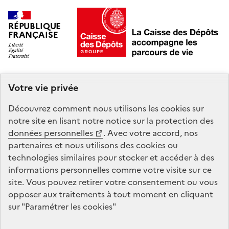
RÉPUBLIQUE
FRANÇAISE
Votre vie privée
Mon Compte Formation est un service mandaté par
le
ministère du Travail et des Solidarités
. La Caisse des
Découvrez comment nous utilisons les
cookies
sur
Dépôts gère le site Compte personnel de formation :
notre site en lisant notre notice sur
la protection des
conception, animation, maintenance, traitements
données personnelles
. Avec votre accord, nos
informatiques et assistance technique.
partenaires et nous utilisons des
cookies
ou
technologies similaires pour stocker et accéder à des
informations personnelles comme votre visite sur ce
legifrance.gouv.fr
gouvernement.fr
site. Vous pouvez retirer votre consentement ou vous
opposer aux traitements à tout moment en cliquant
service-public.fr
data.gouv.fr
sur "Paramétrer les
cookies
"